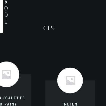
R
O
D
U
CTS
B (GALETTE
U PAIN)
INDIEN