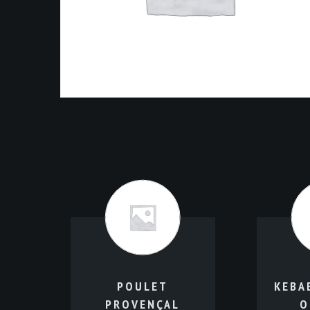
POULET
KEBA
PROVENÇAL
O