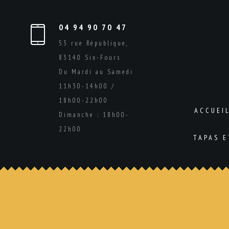
04 94 90 70 47
53 rue République,
83140 Six-Fours
Du Mardi au Samedi
11h30-14h00 /
18h00-22h00
ACCUEI
Dimanche : 18h00-
22h00
TAPAS 