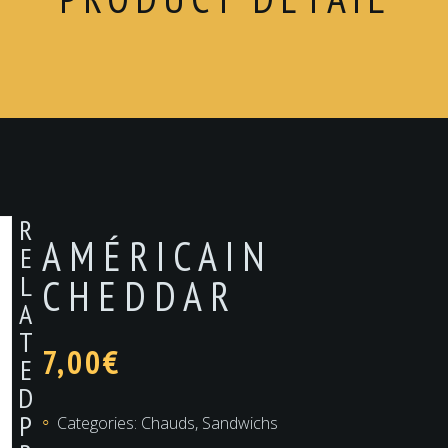
R
AMÉRICAIN
E
L
CHEDDAR
A
T
7,00
€
E
D
P
Categories:
Chauds
,
Sandwichs