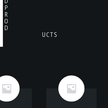
D
P
R
O
D
UCTS