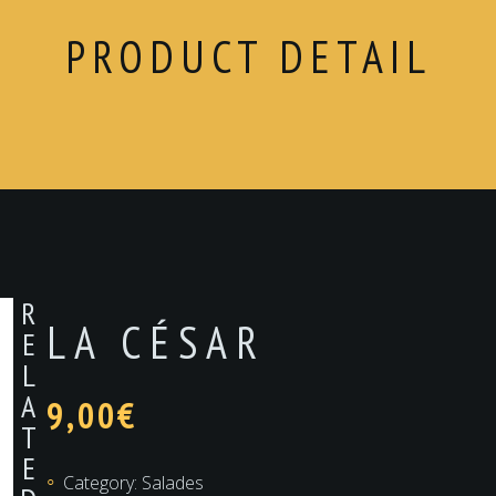
PRODUCT DETAIL
R
LA CÉSAR
E
L
A
9,00
€
T
E
Category:
Salades