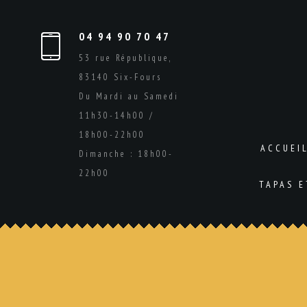
04 94 90 70 47
53 rue République,
83140 Six-Fours
Du Mardi au Samedi
11h30-14h00 /
18h00-22h00
ACCUEI
Dimanche : 18h00-
22h00
TAPAS 