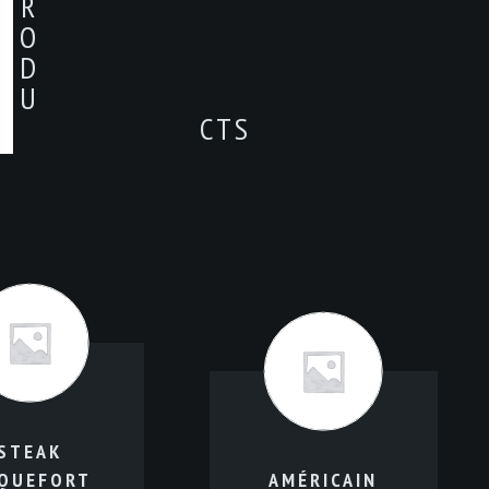
R
O
D
U
CTS
STEAK
QUEFORT
AMÉRICAIN