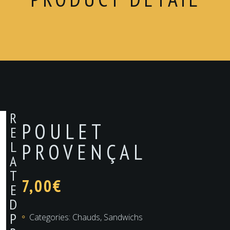
R
POULET
E
L
PROVENÇAL
A
T
7,00
€
E
D
P
Categories:
Chauds
,
Sandwichs