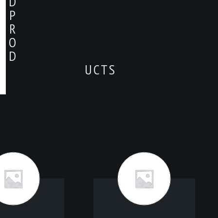
D
P
R
O
D
UCTS