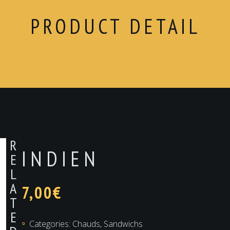
PRODUCT DETAIL
R
INDIEN
E
L
A
7,00
€
T
E
Categories:
Chauds
,
Sandwichs